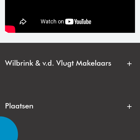
Wilbrink & v.d. Vlugt Makelaars
Wilbrink & v.d. Vlugt Makelaars is jouw regionale
makelaar. Deskundig, duidelijk en met oog voor jouw
belang. Bij de aankoop of verkoop van een appartement,
gezinswoning of villa zit je hier altijd goed.
Plaatsen
Lisse
Noordwijk
Noordwijkerhout
Voorhout