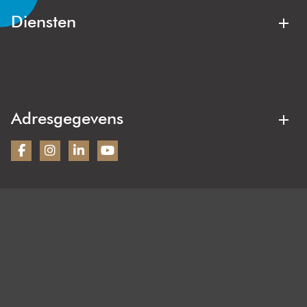
Lisserbroek
Hillegom
Diensten
Kaag & Braassem
Oegstgeest
Aankoopmakelaar
Verkoopmakelaar
Sassenheim
Warmond
Gratis waardebepaling
Stille verkoop
Wassenaar
Duin- en Bollenstreek
Verhuurmakelaar
Woning taxeren
Adresgegevens
Nieuwbouw
Bezoekadres:
Wilbrink & v.d. Vlugt Makelaars
Heereweg 231
2161BG Lisse
KVK: 28070221
Contactgegevens
Tel: 0252 - 41 90 49
Mail: info@wilbrinkvandervlugt.nl