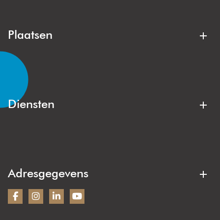
belang. Bij de aankoop of verkoop van een appartement,
gezinswoning of villa zit je hier altijd goed.
Plaatsen
Lisse
Noordwijk
Noordwijkerhout
Voorhout
Lisserbroek
Hillegom
Diensten
Kaag & Braassem
Oegstgeest
Aankoopmakelaar
Verkoopmakelaar
Sassenheim
Warmond
Gratis waardebepaling
Stille verkoop
Wassenaar
Duin- en Bollenstreek
Verhuurmakelaar
Woning taxeren
Adresgegevens
Nieuwbouw
Bezoekadres:
Wilbrink & v.d. Vlugt Makelaars
Heereweg 231