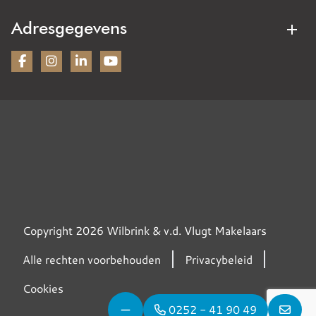
Verhuurmakelaar
Woning taxeren
Adresgegevens
Nieuwbouw
Bezoekadres:
Wilbrink & v.d. Vlugt Makelaars
Heereweg 231
2161BG Lisse
KVK: 28070221
Contactgegevens
Tel: 0252 - 41 90 49
Mail: info@wilbrinkvandervlugt.nl
WhatsApp: 06 21592229
Copyright 2026 Wilbrink & v.d. Vlugt Makelaars
Alle rechten voorbehouden
Privacybeleid
Cookies
0252 - 41 90 49