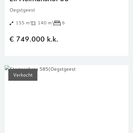
Oegstgeest
155 m²
140 m²
6
€ 749.000 k.k.
Verkocht