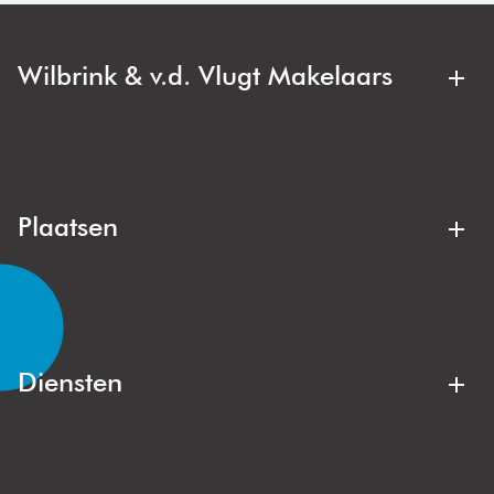
Wilbrink & v.d. Vlugt Makelaars
Wilbrink & v.d. Vlugt Makelaars is jouw regionale
makelaar. Deskundig, duidelijk en met oog voor jouw
belang. Bij de aankoop of verkoop van een appartement,
gezinswoning of villa zit je hier altijd goed.
Plaatsen
Lisse
Noordwijk
Noordwijkerhout
Voorhout
Lisserbroek
Hillegom
Diensten
Kaag & Braassem
Oegstgeest
Aankoopmakelaar
Verkoopmakelaar
Sassenheim
Warmond
Gratis waardebepaling
Stille verkoop
Wassenaar
Duin- en Bollenstreek