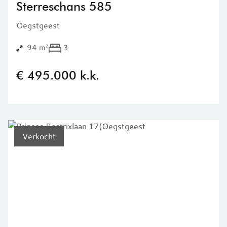
Sterreschans 585
Oegstgeest
94 m²
3
€ 495.000 k.k.
Verkocht