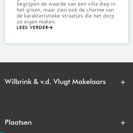
begrijpen de waarde van een villa diep in
het groen, maar zien ook de charme van
de karakteristieke straatjes die het dorp
zo eigen maken.
LEES VERDER
Wilbrink & v.d. Vlugt Makelaars
Wilbrink & v.d. Vlugt Makelaars is jouw regionale
makelaar. Deskundig, duidelijk en met oog voor jouw
belang. Bij de aankoop of verkoop van een appartement,
gezinswoning of villa zit je hier altijd goed.
Plaatsen