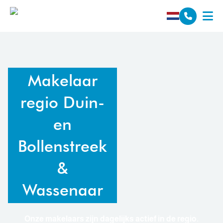
Spring naar inhoud
Makelaar
regio
Duin-
en
Bollenstreek
&
Wassenaar
Onze makelaars zijn dagelijks actief in de regio.