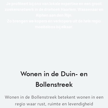
Je profiteert bij ons van lokale expertise en een groot
zoekersnetwerk in de driehoek Haarlem, Wassenaar en
Alphen aan den Rijn.
Zo brengen we kopers en verkopers uit de hele regio
moeiteloos bij elkaar.
Wonen in de
Duin- en
Bollenstreek
Wonen in de Bollenstreek betekent wonen in een
regio waar rust, ruimte en levendigheid