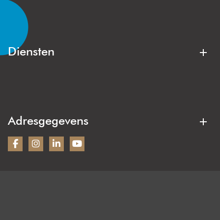
Lisse
Noordwijk
Noordwijkerhout
Voorhout
Lisserbroek
Hillegom
Diensten
Kaag & Braassem
Oegstgeest
Aankoopmakelaar
Verkoopmakelaar
Sassenheim
Warmond
Gratis waardebepaling
Stille verkoop
Wassenaar
Duin- en Bollenstreek
Verhuurmakelaar
Woning taxeren
Adresgegevens
Nieuwbouw
Bezoekadres:
Wilbrink & v.d. Vlugt Makelaars
Heereweg 231
2161BG Lisse
KVK: 28070221
Contactgegevens