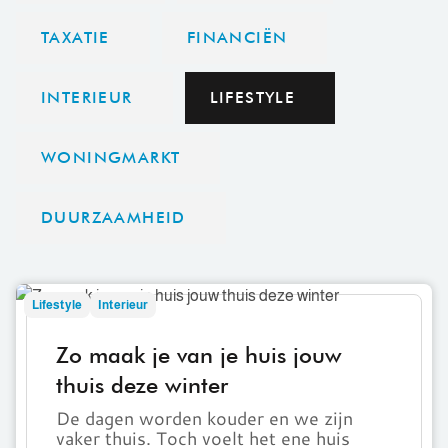
TAXATIE
FINANCIËN
INTERIEUR
LIFESTYLE
WONINGMARKT
DUURZAAMHEID
Zo
Lifestyle
Interieur
maak
je
Zo maak je van je huis jouw
van
thuis deze winter
je
huis
De dagen worden kouder en we zijn
vaker thuis. Toch voelt het ene huis
jouw