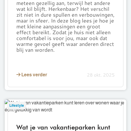
meteen gezellig aan, terwijl het andere
thuis
wat kil blijft. Herkenbaar? Het verschil
deze
zit niet in dure spullen en verbouwingen,
winter
maar in sfeer. In deze blog lees je hoe je
met kleine aanpassingen een groot
effect bereikt. Zodat je huis niet alleen
comfortabel is voor jou, maar ook dat
warme gevoel geeft waar anderen direct
blij van worden.
28 okt. 2025
Lees verder
Wat
Lifestyle
je
van
vakantieparken
Wat je van vakantieparken kunt
kunt