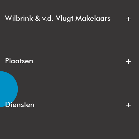
Wilbrink & v.d. Vlugt Makelaars
Wilbrink & v.d. Vlugt Makelaars is jouw regionale
makelaar. Deskundig, duidelijk en met oog voor jouw
belang. Bij de aankoop of verkoop van een appartement,
gezinswoning of villa zit je hier altijd goed.
Plaatsen
Lisse
Noordwijk
Noordwijkerhout
Voorhout
Lisserbroek
Hillegom
Diensten
Kaag & Braassem
Oegstgeest
Aankoopmakelaar
Verkoopmakelaar
Sassenheim
Warmond
Gratis waardebepaling
Stille verkoop
Wassenaar
Duin- en Bollenstreek