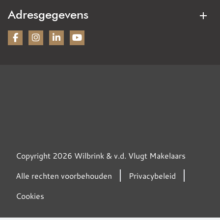
Verhuurmakelaar
Woning taxeren
Adresgegevens
Nieuwbouw
Bezoekadres:
Wilbrink & v.d. Vlugt Makelaars
Heereweg 231
2161BG Lisse
KVK: 28070221
Contactgegevens
Tel: 0252 - 41 90 49
Mail: info@wilbrinkvandervlugt.nl
WhatsApp: 06 21592229
Copyright 2026 Wilbrink & v.d. Vlugt Makelaars
Alle rechten voorbehouden
Privacybeleid
Cookies