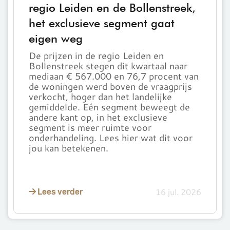
regio Leiden en de Bollenstreek,
de
prijzen
het exclusieve segment gaat
door
eigen weg
in
De prijzen in de regio Leiden en
de
Bollenstreek stegen dit kwartaal naar
regio
mediaan € 567.000 en 76,7 procent van
Leiden
de woningen werd boven de vraagprijs
en
verkocht, hoger dan het landelijke
de
gemiddelde. Eén segment beweegt de
andere kant op, in het exclusieve
Bollenstreek,
segment is meer ruimte voor
het
onderhandeling. Lees hier wat dit voor
exclusieve
jou kan betekenen.
segment
gaat
eigen
16 jul. 2026
weg
Lees verder