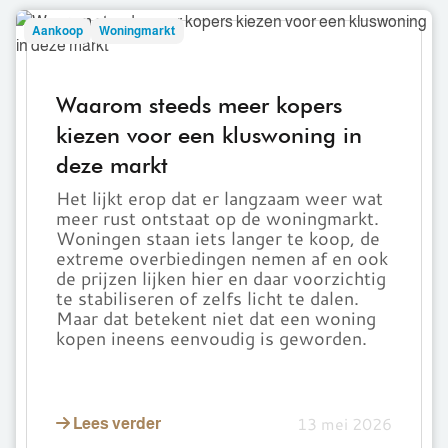
Waarom
Aankoop
Woningmarkt
steeds
meer
kopers
Waarom steeds meer kopers
kiezen
kiezen voor een kluswoning in
voor
deze markt
een
kluswoning
Het lijkt erop dat er langzaam weer wat
in
meer rust ontstaat op de woningmarkt.
deze
Woningen staan iets langer te koop, de
extreme overbiedingen nemen af en ook
markt
de prijzen lijken hier en daar voorzichtig
te stabiliseren of zelfs licht te dalen.
Maar dat betekent niet dat een woning
kopen ineens eenvoudig is geworden.
13 mei 2026
Lees verder