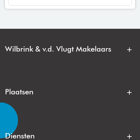
Wilbrink & v.d. Vlugt Makelaars
Wilbrink & v.d. Vlugt Makelaars is jouw regionale
makelaar. Deskundig, duidelijk en met oog voor jouw
belang. Bij de aankoop of verkoop van een appartement,
gezinswoning of villa zit je hier altijd goed.
Plaatsen
Lisse
Noordwijk
Noordwijkerhout
Voorhout
Lisserbroek
Hillegom
Diensten