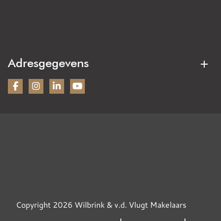
Kaag & Braassem
Oegstgeest
Aankoopmakelaar
Verkoopmakelaar
Sassenheim
Warmond
Gratis waardebepaling
Stille verkoop
Wassenaar
Duin- en Bollenstreek
Verhuurmakelaar
Woning taxeren
Adresgegevens
Nieuwbouw
Bezoekadres:
Wilbrink & v.d. Vlugt Makelaars
Heereweg 231
2161BG Lisse
KVK: 28070221
Contactgegevens
Tel: 0252 - 41 90 49
Mail: info@wilbrinkvandervlugt.nl
WhatsApp: 06 21592229
Copyright 2026 Wilbrink & v.d. Vlugt Makelaars