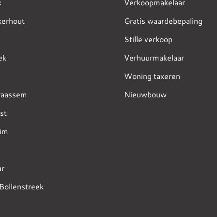
k
Verkoopmakelaar
kerhout
Gratis waardebepaling
Stille verkoop
ek
Verhuurmakelaar
Woning taxeren
raassem
Nieuwbouw
st
im
r
Bollenstreek