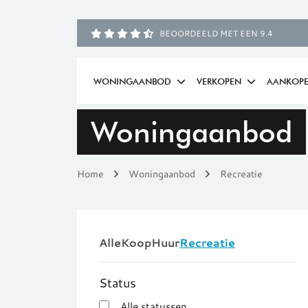
Spring naar inhoud
BEOORDEELD MET EEN 9.4
WONINGAANBOD
VERKOPEN
AANKOP
Woningaanbod
Home
Woningaanbod
Recreatie
Alle
Koop
Huur
Recreatie
Status
Alle statussen