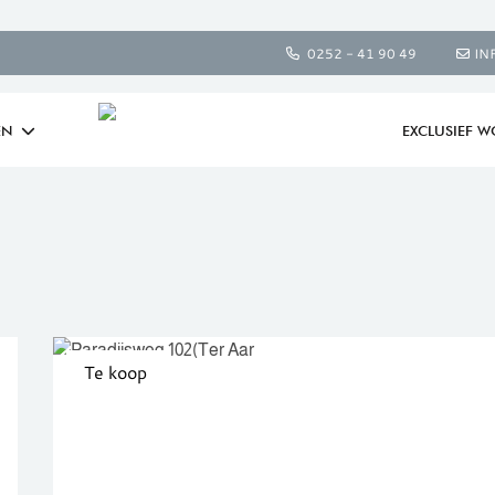
0252 - 41 90 49
IN
EN
EXCLUSIEF 
Te koop