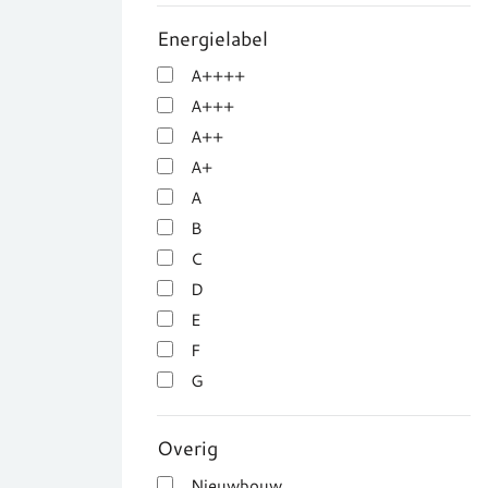
Energielabel
A++++
A+++
A++
A+
A
B
C
D
E
F
G
Overig
Nieuwbouw