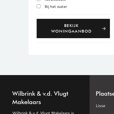
Bij het water
BEKIJK
WONINGAANBOD
Wilbrink & v.d. Vlugt
Plaats
Makelaars
Lisse
Wilbrink & v.d. Vlugt Makelaars is